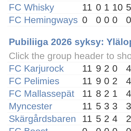
FC Whisky
11
0
1
10
FC Hemingways
0
0
0
0
Pubiliiga 2026 syksy: Yläl
Click the group header to sh
FC Karjurock
11
9
2
0
FC Pelimies
11
9
0
2
FC Mallassepät
11
8
2
1
Myncester
11
5
3
3
Skärgårdsbaren
11
5
2
4