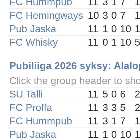
FC Hummpub
11
3
1
7
FC Hemingways
10
3
0
7
Pub Jaska
11
1
0
10
1
FC Whisky
11
0
1
10
Pubiliiga 2026 syksy: Alal
Click the group header to sh
SU Talli
11
5
0
6
FC Proffa
11
3
3
5
FC Hummpub
11
3
1
7
Pub Jaska
11
1
0
10
1