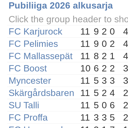
Pubiliiga 2026 alkusarja
Click the group header to sh
FC Karjurock
11
9
2
0
FC Pelimies
11
9
0
2
FC Mallassepät
11
8
2
1
FC Boost
10
6
2
2
Myncester
11
5
3
3
Skärgårdsbaren
11
5
2
4
SU Talli
11
5
0
6
FC Proffa
11
3
3
5