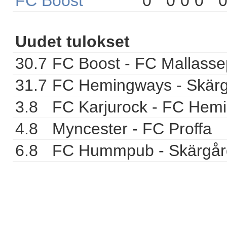
FC Boost
0
0
0
0
Uudet tulokset
30.7
FC Boost - FC Mallasse
31.7
FC Hemingways - Skär
3.8
FC Karjurock - FC Hem
4.8
Myncester - FC Proffa
6.8
FC Hummpub - Skärgår