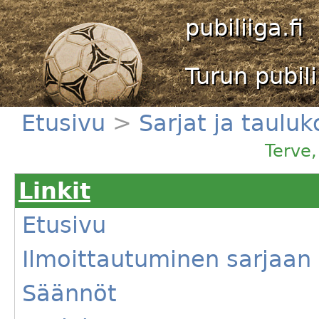
pubiliiga.fi
Turun pubili
Etusivu
>
Sarjat ja taulu
Terve
Linkit
Etusivu
Ilmoittautuminen sarjaan
Säännöt