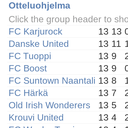
Otteluohjelma
Click the group header to sh
FC Karjurock
13
13
Danske United
13
11
FC Tuoppi
13
9
FC Boost
13
9
FC Suntown Naantali
13
8
FC Härkä
13
7
Old Irish Wonderers
13
5
Krouvi United
13
4