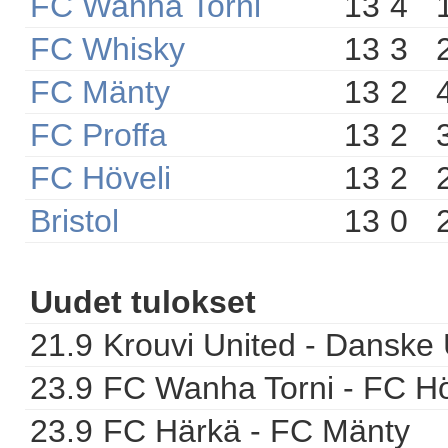
FC Wanha Torni
13
4
FC Whisky
13
3
FC Mänty
13
2
FC Proffa
13
2
FC Höveli
13
2
Bristol
13
0
Uudet tulokset
21.9
Krouvi United - Danske 
23.9
FC Wanha Torni - FC Hö
23.9
FC Härkä - FC Mänty