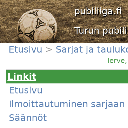
pubiliiga.fi
Turun pubili
Etusivu
>
Sarjat ja taulu
Terve
Linkit
Etusivu
Ilmoittautuminen sarjaan
Säännöt