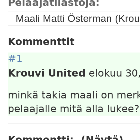
Pelaajatilastoja:
Maali
Matti Österman
(Krou
Kommenttit
#1
Krouvi United
elokuu 30,
minkä takia maali on merki
pelaajalle mitä alla lukee?
Kommentti:
(Näytä)