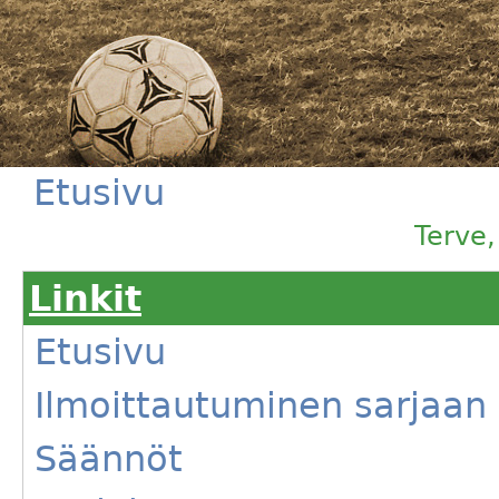
Etusivu
Terve
Linkit
Etusivu
Ilmoittautuminen sarjaan
Säännöt