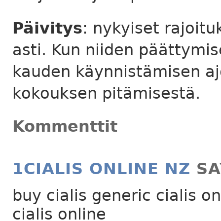
Päivitys
: nykyiset rajoit
asti. Kun niiden päättymi
kauden käynnistämisen aj
kokouksen pitämisestä.
Kommenttit
1
CIALIS ONLINE NZ
SA
buy cialis generic cialis o
cialis online