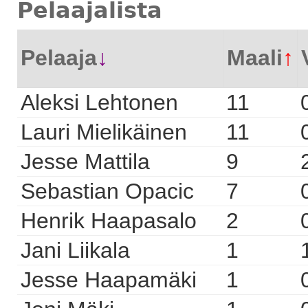
Pelaajalista
Pelaaja
↓
Maali
↑
Aleksi Lehtonen
11
Lauri Mielikäinen
11
Jesse Mattila
9
Sebastian Opacic
7
Henrik Haapasalo
2
Jani Liikala
1
Jesse Haapamäki
1