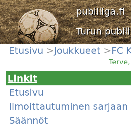
pubiliiga.fi
Turun pubili
Etusivu
>
Joukkueet
>
FC K
Terve
Linkit
Etusivu
Ilmoittautuminen sarjaan
Säännöt