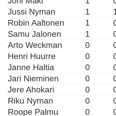
Joni Mäki
1
Jussi Nyman
1
Robin Aaltonen
1
Samu Jalonen
1
Arto Weckman
0
Henri Huurre
0
Janne Haltia
0
Jari Nieminen
0
Jere Ahokari
0
Riku Nyman
0
Roope Palmu
0