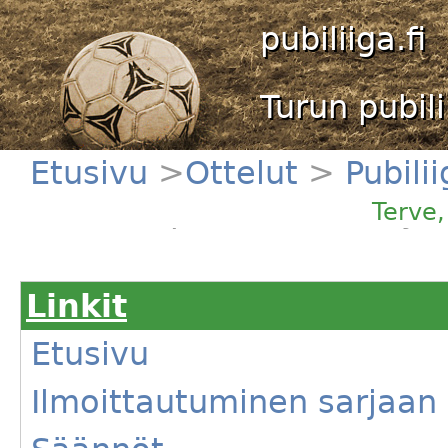
pubiliiga.fi
Turun pubili
Etusivu
>
Ottelut
>
Pubili
Mallassepät - FC Whisky
Terve
Linkit
Etusivu
Ilmoittautuminen sarjaan